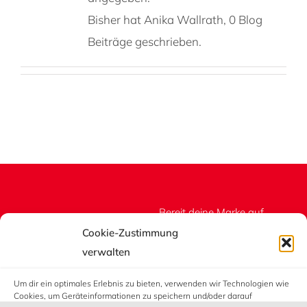
Bisher hat Anika Wallrath, 0 Blog
Beiträge geschrieben.
Bereit deine Marke auf
Messen, Events und in
Cookie-Zustimmung
Showrooms wirkungsvoll
verwalten
inszenieren? Kontaktiere
Um dir ein optimales Erlebnis zu bieten, verwenden wir Technologien wie
uns!
Cookies, um Geräteinformationen zu speichern und/oder darauf